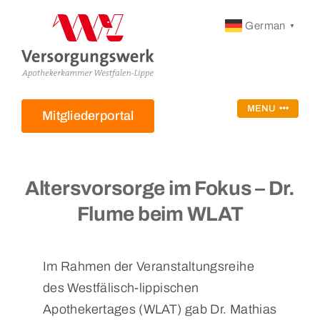
Zum
German
▼
Inhalt
springen
MENU
Mitgliederportal
Startseite
Ihr Versorgungswerk
Altersvorsorge im Fokus – Dr.
Mitglieder
Flume beim WLAT
Ansprechpartner
Im Rahmen der Veranstaltungsreihe
Service
des Westfälisch-lippischen
Apothekertages (WLAT) gab Dr. Mathias
FAQ